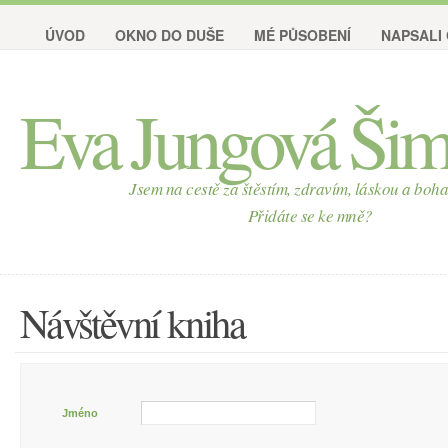
ÚVOD
OKNO DO DUŠE
MÉ PŮSOBENÍ
NAPSALI
Eva Jungová Ši
Jsem na cestě za štěstím, zdravím, láskou a boha
Přidáte se ke mně?
Návštěvní kniha
Jméno